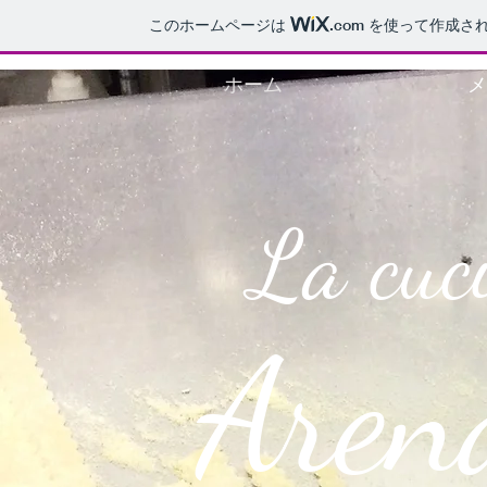
このホームページは
.com
を使って作成され
ホーム
メ
La cuc
Aren