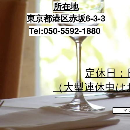
所在地
東京都港区赤坂
6-3-3
Tel:050-5592-1880
定休日：
​（大型連休中
マ