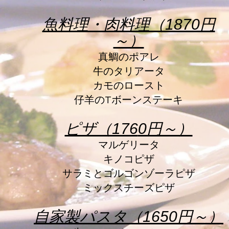
魚料理・肉料理（1870円
～）
真鯛のポアレ
牛のタリアータ
カモのロースト
仔羊のTボーンステーキ
ピザ（176
0円～）
マルゲリ
ータ
キノコピザ
サラミとゴルゴンゾーラピザ
ミックスチーズピザ
自家製パスタ
（1650円～）