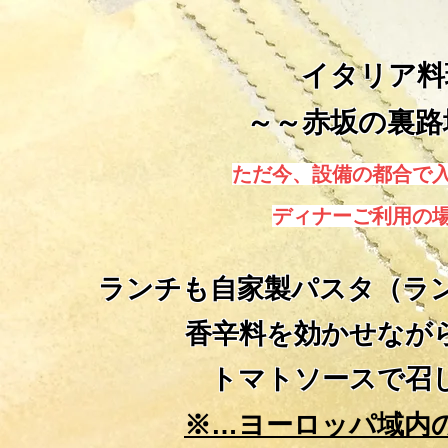
イタリア料
～～赤坂の裏路
​ただ今、設備の都合で
ディナーご利用の
ランチも自家製パスタ（ラン
香辛料を効かせなが
トマトソースで召
※…ヨーロッパ域内