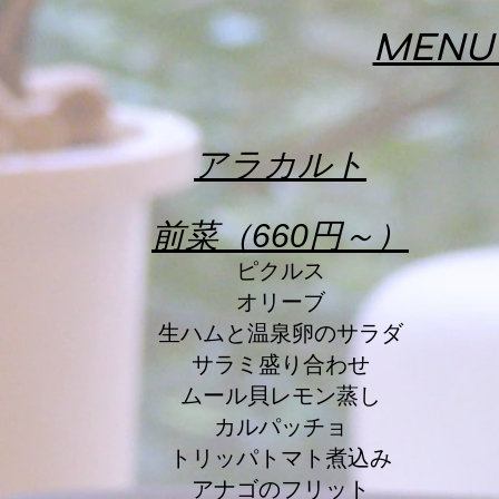
MENU 
アラ
カルト
前菜（660円～）
ピクルス
オリーブ
生ハムと温泉卵のサラダ
サラミ盛り合わせ
ムール貝レモン蒸し
カルパッチョ
​トリッパトマト煮込み
アナゴのフリット