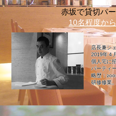
赤坂で貸切パ
10名程度か
店長兼シ
2019年
個人宅に
パーティ
略歴：20
研修修業