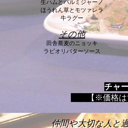
生ハムとパル
ミジャーノ
ほうれん草とモツァレラ
牛ラグー
その
他
田舎蕎麦の
ニョッキ
ラビオリバターソース
チャー
【※価格は
貸切パ
仲間や大切な人と