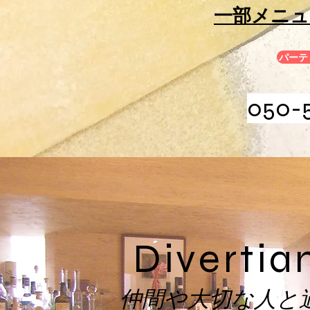
​一部メニ
パーテ
050-5
Divertia
仲間や大切な人と